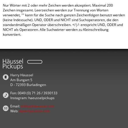
Nur Wörter mit 2 oder mehr Zeichen werden akzeptiert. Maximal 200
Zeichen insgesamt. Leerzeichen werden zur Trennung von Worten
verwendet, "" kann für die Suche nach ganzen Zeichenfolgen benutzt werden
(keine Indexsuche). UND, ODER und NICHT sind Suchoperatoren, die den
standardmäßigen Operator überschreiben. +/|/- entspricht UND, ODER und
NICHT als Operatoren. Alle Suchwörter werden zu Kleinschreibung
konvertiert.
Harry Häussel
Am Bungart 5
D - 72393 Burladingen
Fon: 0049 (0) 71 26 / 3930133
Instagram: haeusselpickups
Email:
info(at)haeussel.com
Web:
www.haeussel.com