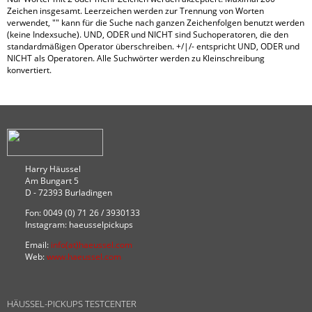
Zeichen insgesamt. Leerzeichen werden zur Trennung von Worten
verwendet, "" kann für die Suche nach ganzen Zeichenfolgen benutzt werden
(keine Indexsuche). UND, ODER und NICHT sind Suchoperatoren, die den
standardmäßigen Operator überschreiben. +/|/- entspricht UND, ODER und
NICHT als Operatoren. Alle Suchwörter werden zu Kleinschreibung
konvertiert.
Harry Häussel
Am Bungart 5
D - 72393 Burladingen
Fon: 0049 (0) 71 26 / 3930133
Instagram: haeusselpickups
Email:
info(at)haeussel.com
Web:
www.haeussel.com
HÄUSSEL-PICKUPS TESTCENTER