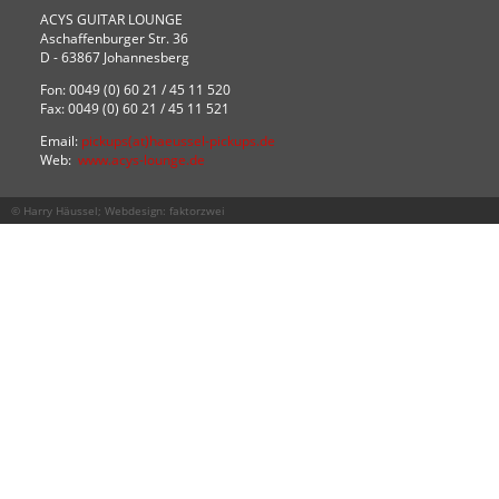
ACYS GUITAR LOUNGE
Aschaffenburger Str. 36
D - 63867 Johannesberg
Fon: 0049 (0) 60 21 / 45 11 520
Fax: 0049 (0) 60 21 / 45 11 521
Email:
pickups(at)haeussel-pickups.de
Web:
www.acys-lounge.de
© Harry Häussel; Webdesign:
faktorzwei