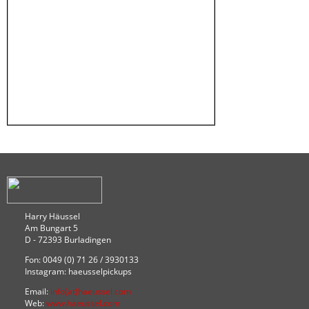
Harry Häussel
Am Bungart 5
D - 72393 Burladingen
Fon: 0049 (0) 71 26 / 3930133
Instagram: haeusselpickups
Email:
info(at)haeussel.com
Web:
www.haeussel.com