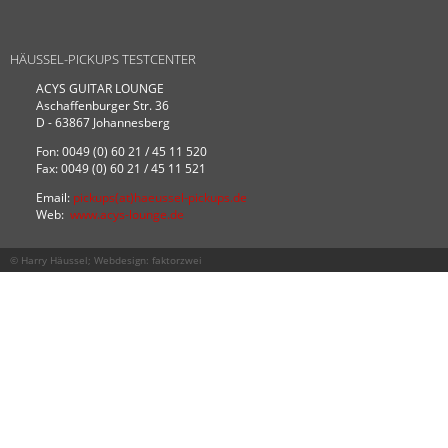
HÄUSSEL-PICKUPS TESTCENTER
ACYS GUITAR LOUNGE
Aschaffenburger Str. 36
D - 63867 Johannesberg
Fon: 0049 (0) 60 21 / 45 11 520
Fax: 0049 (0) 60 21 / 45 11 521
Email:
pickups(at)haeussel-pickups.de
Web:
www.acys-lounge.de
© Harry Häussel; Webdesign:
faktorzwei