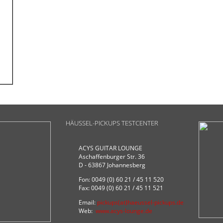
HÄUSSEL-PICKUPS TESTCENTER
ACYS GUITAR LOUNGE
Aschaffenburger Str. 36
D - 63867 Johannesberg
Fon: 0049 (0) 60 21 / 45 11 520
Fax: 0049 (0) 60 21 / 45 11 521
Email:
pickups(at)haeussel-pickups.de
Web:
www.acys-lounge.de