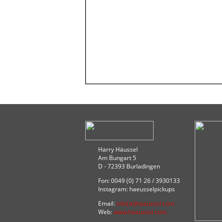
Harry Häussel
Am Bungart 5
D - 72393 Burladingen
Fon: 0049 (0) 71 26 / 3930133
Instagram: haeusselpickups
Email:
info(at)haeussel.com
Web:
www.haeussel.com