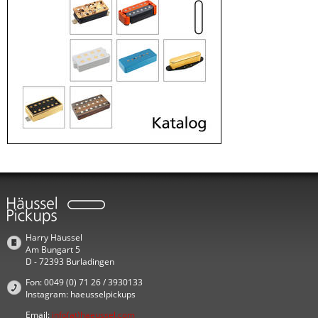
Harry Häussel
Am Bungart 5
D - 72393 Burladingen
Fon: 0049 (0) 71 26 / 3930133
Instagram: haeusselpickups
Email:
info(at)haeussel.com