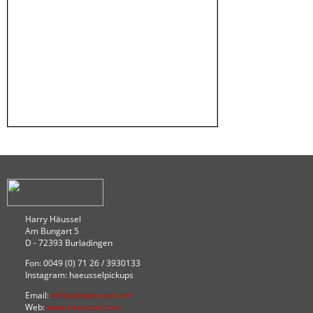
Harry Häussel
Am Bungart 5
D - 72393 Burladingen
Fon: 0049 (0) 71 26 / 3930133
Instagram: haeusselpickups
Email:
info(at)haeussel.com
Web:
www.haeussel.com