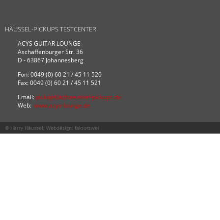
HÄUSSEL-PICKUPS TESTCENTER
ACYS GUITAR LOUNGE
Aschaffenburger Str. 36
D - 63867 Johannesberg
Fon: 0049 (0) 60 21 / 45 11 520
Fax: 0049 (0) 60 21 / 45 11 521
Email:
pickups(at)haeussel-pickups.de
Web:
www.acys-lounge.de
© Harry Häussel; Webdesign:
faktorzwei