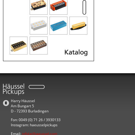
Harry Häussel
Am Bungart 5
D - 72393 Burladingen
Fon: 0049 (0) 71 26 / 3930133
Instagram: haeusselpickups
Email:
info(at)haeussel.com