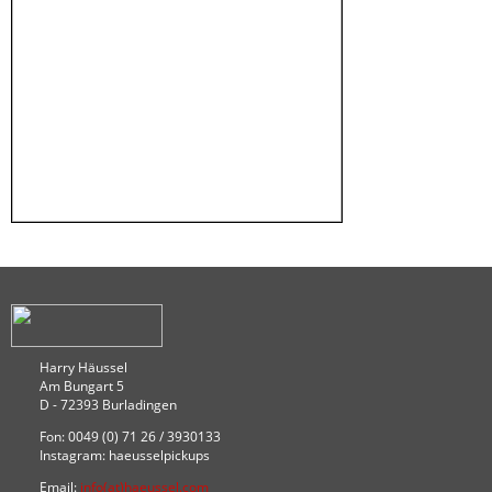
Harry Häussel
Am Bungart 5
D - 72393 Burladingen
Fon: 0049 (0) 71 26 / 3930133
Instagram: haeusselpickups
Email:
info(at)haeussel.com