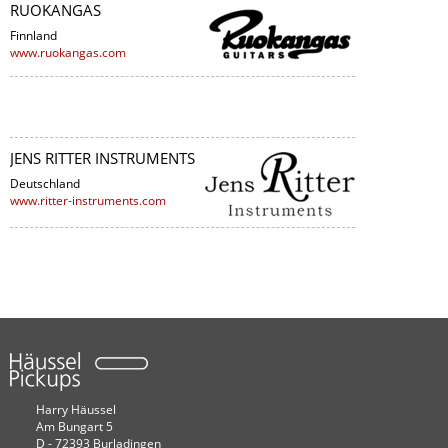
RUOKANGAS
Finnland
www.ruokangas.com
JENS RITTER INSTRUMENTS
Deutschland
www.ritter-instruments.com
Harry Häussel
Am Bungart 5
D - 72393 Burladingen