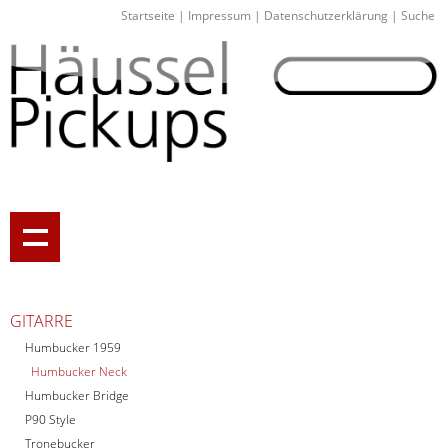
Startseite
|
Impressum
|
Datenschutzerklärung
|
Suche
GITARRE
Humbucker 1959
Humbucker Neck
Humbucker Bridge
P90 Style
Tronebucker