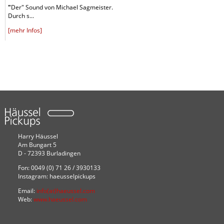
"
Der" Sound von Michael Sagmeister.
Durch s...
[mehr Infos]
Harry Häussel
Am Bungart 5
D - 72393 Burladingen
Fon: 0049 (0) 71 26 / 3930133
Instagram: haeusselpickups
Email:
info(at)haeussel.com
Web:
www.haeussel.com