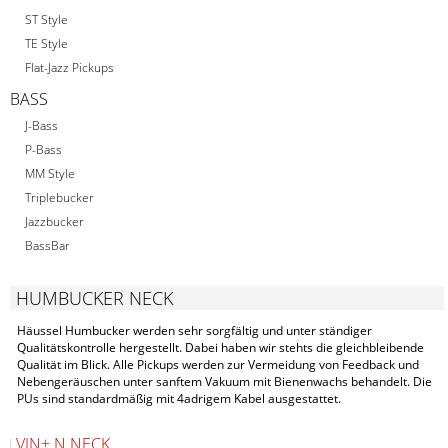
ST Style
TE Style
Flat-Jazz Pickups
BASS
J-Bass
P-Bass
MM Style
Triplebucker
Jazzbucker
BassBar
HUMBUCKER NECK
Häussel Humbucker werden sehr sorgfältig und unter ständiger
Qualitätskontrolle hergestellt. Dabei haben wir stehts die gleichbleibende
Qualität im Blick. Alle Pickups werden zur Vermeidung von Feedback und
Nebengeräuschen unter sanftem Vakuum mit Bienenwachs behandelt. Die
PUs sind standardmäßig mit 4adrigem Kabel ausgestattet.
VIN+ N NECK