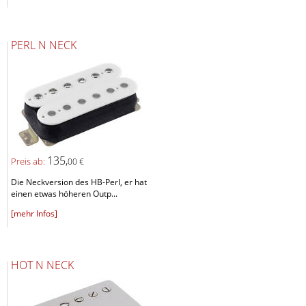
PERL N NECK
135,
Preis ab:
00 €
Die Neckversion des HB-Perl, er hat
einen etwas höheren Outp...
[mehr Infos]
HOT N NECK