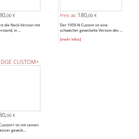
80,
180,
00 €
Preis ab:
00 €
st die Neck-Version mit
Der 1959-N Custom ist eine
rstand, in ...
schwächer gewickelte Version des ...
[mehr Infos]
RIDGE CUSTOM+
80,
00 €
Custom+ ist mit seinen
eisser gewick...