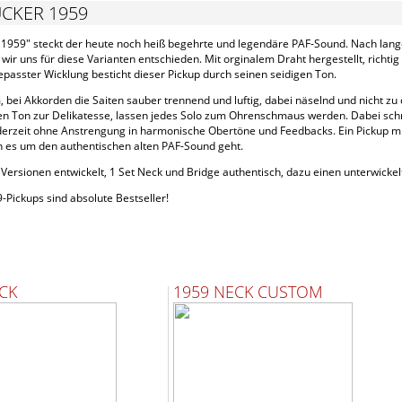
CKER 1959
 1959" steckt der heute noch heiß begehrte und legendäre PAF-Sound. Nach lange
wir uns für diese Varianten entschieden. Mit orginalem Draht hergestellt, rich
passter Wicklung besticht dieser Pickup durch seinen seidigen Ton.
 bei Akkorden die Saiten sauber trennend und luftig, dabei näselnd und nicht z
n Ton zur Delikatesse, lassen jedes Solo zum Ohrenschmaus werden. Dabei schma
ederzeit ohne Anstrengung in harmonische Obertöne und Feedbacks. Ein Pickup mi
n es um den authentischen alten PAF-Sound geht.
Versionen entwickelt, 1 Set Neck und Bridge authentisch, dazu einen unterwicke
Pickups sind absolute Bestseller!
CK
1959 NECK CUSTOM