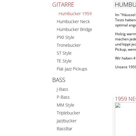
HUMBU
GITARRE
Humbucker 1959
Im "Häussel
Tests haben 
Humbucker Neck
optimal ange
Humbucker Bridge
Holzig warm,
P90 Style
machen jede
und kippt j
Tronebucker
Pickup, wen
ST Style
Wir haben 4 
TE Style
Unsere 1959-
Flat-Jazz Pickups
BASS
J-Bass
P-Bass
1959 NE
MM Style
Triplebucker
Jazzbucker
BassBar