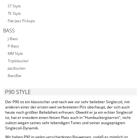
ST Style
TE Style
Flat-Jazz Pickups
BASS
J-Bass
P-Bass
MM Style
Triplebucker
Jazzbucker
BassBar
P90 STYLE
Der P90 ist ein klassischer und nach wie vor sehr beliebter Singlecoil, mit
anderen einer der ersten weit verbreiteten PUs überhaupt, der sich auch
heute noch größter Beliebtheit erfreuen. Obwohl er ja ein echter Singlecoil
ist, hat er trotzdem einen fetsen Platz auch in "Humbuckergitarren", nicht
zuletzt wegen seines sehr lebendigen Tones und seiner ausgeprägten
Singlecoil-Dynamik.
Wir haben P90 in vielen verschiedenen Bauweisen, sodaß es möglich ist,