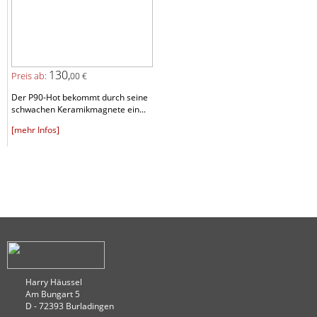
130,
Preis ab:
00 €
Der P90-Hot bekommt durch seine
schwachen Keramikmagnete ein...
[mehr Infos]
Harry Häussel
Am Bungart 5
D - 72393 Burladingen