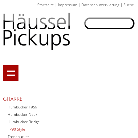
Startseite
|
Impressum
|
Datenschutzerklärung
|
Suche
GITARRE
Humbucker 1959
Humbucker Neck
Humbucker Bridge
P90 Style
Tronebucker