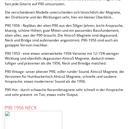
fast jede Gitarre auf P90 umzurüsten.
Die verschiedenen Modelle unterscheiden sich hinsichtlich der Magnete,
der Drahtsorte und der Wicklungen sehr, hier ein kleiner Überblick...
P90 1956 - Replikas der alten P90 aus den 50iger Jahren, leicht Ansprache,
bluesig, schöne Höhen, gute Mitten und ein passendes Bassfundament,
eben alles, was der P90 braucht. Die Alnico5 Magnete sind degaussed,
Neck und Bridge sind aufeinander angestimmt. P90-1956 sind auch als
getappte Version machbar.
P90 1953 - eine etwas unterwickelte 1956-Variante mit 12-15% weniger
Wicklung und ebenfalls degaussten Alnico5 Magnete, dadurch etwas
luftiger und präsenter als die 1956, Neck und Briedge matched.
P90 Vintage -unser ältester P90, voller runder Sound, Alnico3 Magnete, die
Versionen für Humbuckerloch Alnico2 Magnete, schnelle und saubere
Ansprache, etwas modernerer Sound als die 1956.
P90 Hot - durch schwache Keramikmagnete sehr schnell in der Ansprache
und sehr präsent im Ton, etwas mehr Output.
P90 1956 NECK