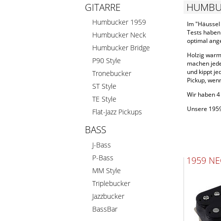
HUMBU
GITARRE
Humbucker 1959
Im "Häussel
Tests haben 
Humbucker Neck
optimal ange
Humbucker Bridge
Holzig warm,
P90 Style
machen jede
und kippt j
Tronebucker
Pickup, wen
ST Style
Wir haben 4 
TE Style
Unsere 1959-
Flat-Jazz Pickups
BASS
J-Bass
P-Bass
1959 NE
MM Style
Triplebucker
Jazzbucker
BassBar