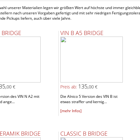
wahl unserer Materialien legen wir größten Wert auf höchste und immer gleichb
tellern nach unseren Vorgaben gefertigt und mit sehr niedrigen Fertigungstoler
nde Pickups liefern, auch über viele Jahre.
2 BRIDGE
VIN B A5 BRIDGE
35,
135,
00 €
Preis ab:
00 €
rsion des VIN N A2 mit
Die Alnico 5 Version des VIN B ist
d ange...
etwas straffer und kernig...
[mehr Infos]
KERAMIK BRIDGE
CLASSIC B BRIDGE