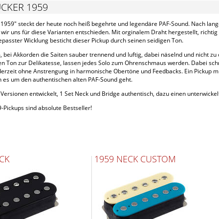
CKER 1959
 1959" steckt der heute noch heiß begehrte und legendäre PAF-Sound. Nach lange
wir uns für diese Varianten entschieden. Mit orginalem Draht hergestellt, rich
passter Wicklung besticht dieser Pickup durch seinen seidigen Ton.
 bei Akkorden die Saiten sauber trennend und luftig, dabei näselnd und nicht z
n Ton zur Delikatesse, lassen jedes Solo zum Ohrenschmaus werden. Dabei schma
ederzeit ohne Anstrengung in harmonische Obertöne und Feedbacks. Ein Pickup mi
n es um den authentischen alten PAF-Sound geht.
Versionen entwickelt, 1 Set Neck und Bridge authentisch, dazu einen unterwicke
Pickups sind absolute Bestseller!
CK
1959 NECK CUSTOM