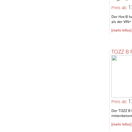
1
Preis ab:
Der Hot-B h
als der VIN+ 
[mehr Infos]
TOZZ B 
1
Preis ab:
Der TOZZ B F
mittenbetont
[mehr Infos]