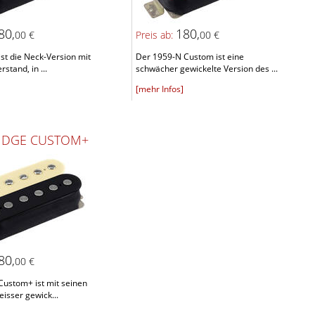
80,
180,
00 €
Preis ab:
00 €
st die Neck-Version mit
Der 1959-N Custom ist eine
rstand, in ...
schwächer gewickelte Version des ...
[mehr Infos]
RIDGE CUSTOM+
80,
00 €
Custom+ ist mit seinen
eisser gewick...