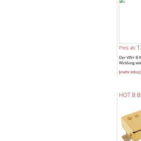
1
Preis ab:
Der VIN+ B K
Wicklung wie
[mehr Infos]
HOT B B