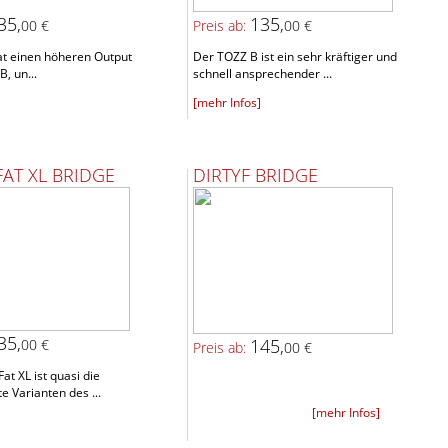
35,
135,
00 €
Preis ab:
00 €
at einen höheren Output
Der TOZZ B ist ein sehr kräftiger und
B, un...
schnell ansprechender ...
[mehr Infos]
FAT XL BRIDGE
DIRTYF BRIDGE
35,
145,
00 €
Preis ab:
00 €
at XL ist quasi die
e Varianten des ...
[mehr Infos]