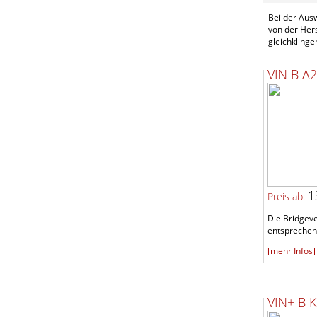
Bei der Aus
von der Hers
gleichklinge
VIN B A
1
Preis ab:
Die Bridgeve
entsprechen
[mehr Infos]
VIN+ B 