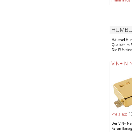
[mehr Infos]
HUMBU
Häussel Humb
Qualität im
Die PUs sin
VIN+ N 
1
Preis ab:
Der VIN+ Nec
Keramikmagne