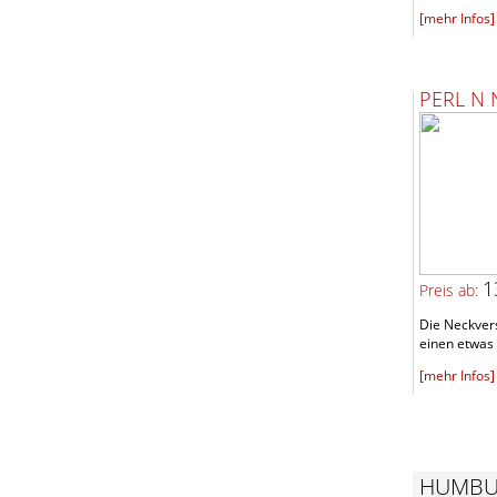
[mehr Infos]
PERL N 
1
Preis ab:
Die Neckvers
einen etwas 
[mehr Infos]
HUMBU