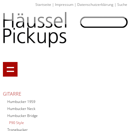
Startseite
|
Impressum
|
Datenschutzerklärung
|
Suche
GITARRE
Humbucker 1959
Humbucker Neck
Humbucker Bridge
P90 Style
Tronebucker