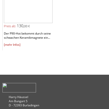
130,
Preis ab:
00 €
Der P90-Hot bekommt durch seine
schwachen Keramikmagnete ein...
[mehr Infos]
Harry Häussel
Am Bungart 5
D - 72393 Burladingen