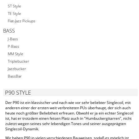
ST Style
TE Style
Flat-Jazz Pickups
BASS
J-Bass
P-Bass
MM Style
Triplebucker
Jazzbucker
BassBar
P90 STYLE
Der P90 ist ein klassischer und nach wie vor sehr beliebter Singlecoil, mit
anderen einer der ersten weit verbreiteten PUs überhaupt, der sich auch
heute noch größter Beliebtheit erfreuen. Obwohl er ja ein echter Singlecoil
ist, hat er trotzdem einen fetsen Platz auch in "Humbuckergitarren", nicht
zuletzt wegen seines sehr lebendigen Tones und seiner ausgeprägten
Singlecoil-Dynamik.
Wir haben P90 in vielen verschiedenen Bauweisen, sodaß es möglich ist,