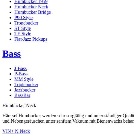
Humbucker 1959
Humbucker Neck
Humbucker Bridge
P90 Style
Tronebucker
ST Style
TE Style
Flat-Jazz Pickups
Bass
J-Bass
P-Bass
MM Style
Triplebucker
Jazzbucker
BassBar
Humbucker Neck
Häussel Humbucker werden sehr sorgfältig und unter ständiger Qualit
und Nebengeräuschen unter sanftem Vakuum mit Bienenwachs behande
VIN+ N Neck