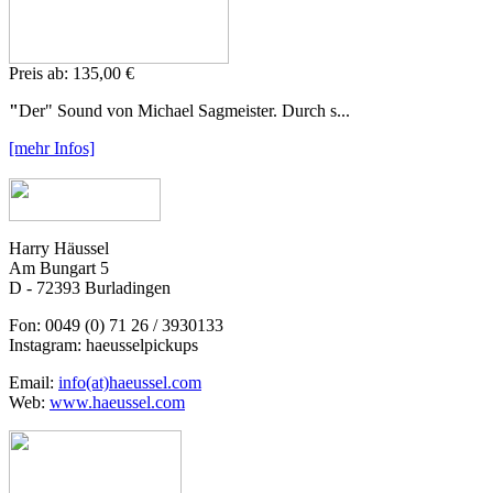
Preis ab:
135,
00 €
"
Der" Sound von Michael Sagmeister. Durch s...
[mehr Infos]
Harry Häussel
Am Bungart 5
D - 72393 Burladingen
Fon: 0049 (0) 71 26 / 3930133
Instagram: haeusselpickups
Email:
info(at)haeussel.com
Web:
www.haeussel.com