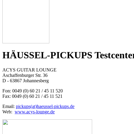
HÄUSSEL-PICKUPS Testcente
ACYS GUITAR LOUNGE
Aschaffenburger Str. 36
D - 63867 Johannesberg
Fon: 0049 (0) 60 21 / 45 11 520
Fax: 0049 (0) 60 21 / 45 11 521
Email:
pickups(at)haeussel-pickups.de
Web:
www.acys-lounge.de