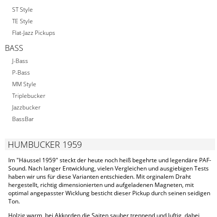
ST Style
TE Style
Flat-Jazz Pickups
BASS
J-Bass
P-Bass
MM Style
Triplebucker
Jazzbucker
BassBar
HUMBUCKER 1959
Im "Häussel 1959" steckt der heute noch heiß begehrte und legendäre PAF-
Sound. Nach langer Entwicklung, vielen Vergleichen und ausgiebigen Tests
haben wir uns für diese Varianten entschieden. Mit orginalem Draht
hergestellt, richtig dimensionierten und aufgeladenen Magneten, mit
optimal angepasster Wicklung besticht dieser Pickup durch seinen seidigen
Ton.
Holzig warm, bei Akkorden die Saiten sauber trennend und luftig, dabei