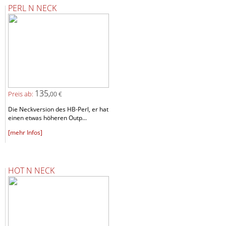
PERL N NECK
135,
Preis ab:
00 €
Die Neckversion des HB-Perl, er hat
einen etwas höheren Outp...
[mehr Infos]
HOT N NECK