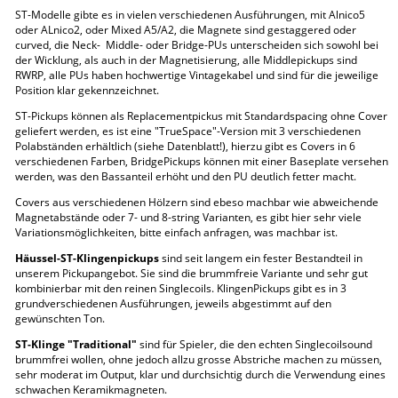
ST-Modelle gibte es in vielen verschiedenen Ausführungen, mit Alnico5
oder ALnico2, oder Mixed A5/A2, die Magnete sind gestaggered oder
curved, die Neck- Middle- oder Bridge-PUs unterscheiden sich sowohl bei
der Wicklung, als auch in der Magnetisierung, alle Middlepickups sind
RWRP, alle PUs haben hochwertige Vintagekabel und sind für die jeweilige
Position klar gekennzeichnet.
ST-Pickups können als Replacementpickus mit Standardspacing ohne Cover
geliefert werden, es ist eine "TrueSpace"-Version mit 3 verschiedenen
Polabständen erhältlich (siehe Datenblatt!), hierzu gibt es Covers in 6
verschiedenen Farben, BridgePickups können mit einer Baseplate versehen
werden, was den Bassanteil erhöht und den PU deutlich fetter macht.
Covers aus verschiedenen Hölzern sind ebeso machbar wie abweichende
Magnetabstände oder 7- und 8-string Varianten, es gibt hier sehr viele
Variationsmöglichkeiten, bitte einfach anfragen, was machbar ist.
Häussel-ST-Klingenpickups
sind seit langem ein fester Bestandteil in
unserem Pickupangebot. Sie sind die brummfreie Variante und sehr gut
kombinierbar mit den reinen Singlecoils. KlingenPickups gibt es in 3
grundverschiedenen Ausführungen, jeweils abgestimmt auf den
gewünschten Ton.
ST-Klinge "Traditional"
sind für Spieler, die den echten Singlecoilsound
brummfrei wollen, ohne jedoch allzu grosse Abstriche machen zu müssen,
sehr moderat im Output, klar und durchsichtig durch die Verwendung eines
schwachen Keramikmagneten.