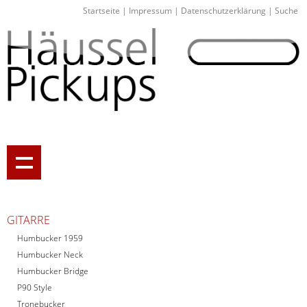
Startseite
|
Impressum
|
Datenschutzerklärung
|
Suche
GITARRE
Humbucker 1959
Humbucker Neck
Humbucker Bridge
P90 Style
Tronebucker