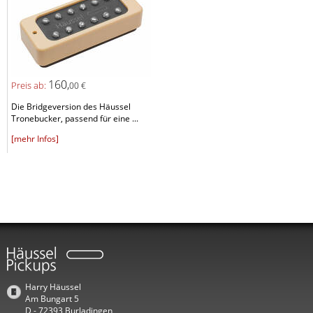
160,
Preis ab:
00 €
Die Bridgeversion des Häussel
Tronebucker, passend für eine ...
[mehr Infos]
Harry Häussel
Am Bungart 5
D - 72393 Burladingen