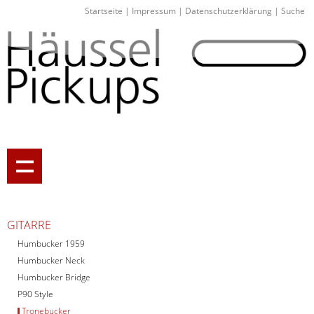
Startseite
|
Impressum
|
Datenschutzerklärung
|
Suche
GITARRE
Humbucker 1959
Humbucker Neck
Humbucker Bridge
P90 Style
Tronebucker