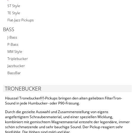
ST Style
TE Style
Flat-Jazz Pickups
BASS
J-Bass
P-Bass
MM Style
Triplebucker
Jazzbucker
BassBar
TRONEBUCKER
Häussel Tronebucker-Pickups bringen den alten geliebten FilterTron-
Sound in jede Humbucker- oder P90-Fräsung.
Durch die gezielte Auswahl und Zusammenstellung von eigens
angefertigtem Schraubenmaterial, und einer speziellen Wicklung,
kombiniert mit gemischtem Magnetmaterial entsteht der legendäre, immer
schön schmatzende und sehr bauchige Sound. Der Pickup reagiert sehr
feinfühlig. Die Höhen sind mild und klar.